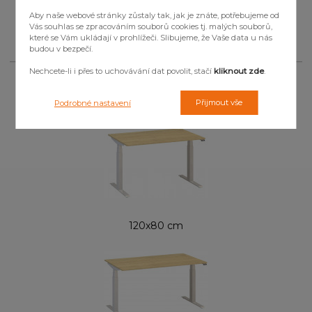
Aby naše webové stránky zůstaly tak, jak je znáte, potřebujeme od
Cena:
11 350
Kč
bez dph
Vás souhlas se zpracováním souborů cookies tj. malých souborů,
které se Vám ukládají v prohlížeči. Slibujeme, že Vaše data u nás
budou v bezpečí.
Nechcete-li i přes to uchovávání dat povolit, stačí
kliknout zde
.
Další varianty
Přijmout vše
Podrobné nastavení
120x80 cm