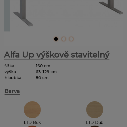
Alfa Up výškově stavitelný
šířka
160
cm
výška
63-129
cm
hloubka
80
cm
Barva
LTD Buk
LTD Dub