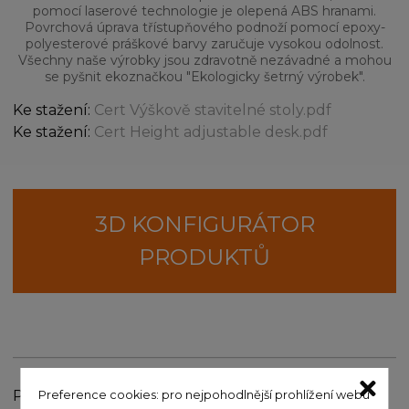
pomocí laserové technologie je olepená ABS hranami.
Povrchová úprava třístupňového podnoží pomocí epoxy-
polyesterové práškové barvy zaručuje vysokou odolnost.
Všechny naše výrobky jsou zdravotně nezávadné a mohou
se pyšnit ekoznačkou "Ekologicky šetrný výrobek".
Ke stažení:
Cert Výškově stavitelné stoly.pdf
Ke stažení:
Cert Height adjustable desk.pdf
3D KONFIGURÁTOR
PRODUKTŮ
Počet kusů:
Preference cookies: pro nejpohodlnější prohlížení webu